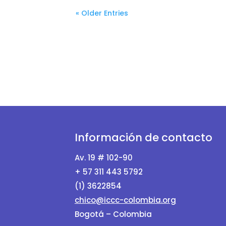
« Older Entries
Información de contacto
Av. 19 # 102-90
+ 57 311 443 5792
(1) 3622854
chico@iccc-colombia.org
Bogotá – Colombia