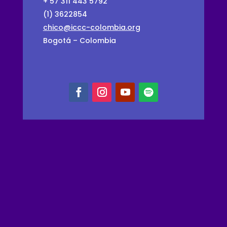
+ 57 311 443 5792
(1) 3622854
chico@iccc-colombia.org
Bogotá – Colombia